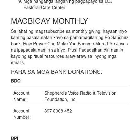
Mga nangangailangan ng pagpapayo sa LOJ
Pastoral Care Center
MAGBIGAY MONTHLY
Sa lahat ng magssubscribe sa monthly giving, hayaan niyo
kaming pasalamatan kayo sa pamamagitan ng Bo Sanchez
book: How Prayer Can Make You Become More Like Jesus
na ipapadala namin sa inyo. Plus! Padadalhan din namin
kayo ng spiritual resources araw-araw sa inyong mga
emails.
PARA SA MGA BANK DONATIONS:
BDO
Account
Shepherd’s Voice Radio & Television
Name:
Foundation, Inc.
Account
397 8008 452
Number:
BPI