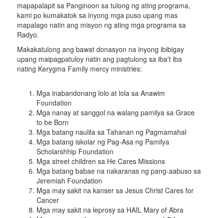
mapapalapit sa Panginoon sa tulong ng ating programa,
kami po kumakatok sa inyong mga puso upang mas
mapalago natin ang misyon ng ating mga programa sa
Radyo.
Makakatulong ang bawat donasyon na inyong ibibigay
upang maipagpatuloy natin ang pagtulong sa iba’t iba
nating Kerygma Family mercy ministries:
Mga inabandonang lolo at lola sa Anawim
Foundation
Mga nanay at sanggol na walang pamilya sa Grace
to be Born
Mga batang naulila sa Tahanan ng Pagmamahal
Mga batang iskolar ng Pag-Asa ng Pamilya
Scholarshhip Foundation
Mga street children sa He Cares Missions
Mga batang babae na nakaranas ng pang-aabuso sa
Jeremiah Foundation
Mga may sakit na kanser sa Jesus Christ Cares for
Cancer
Mga may sakit na leprosy sa HAIL Mary of Abra